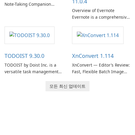
11.0.4
Note-Taking Companion
Overview of Evernote
Evernote, developed by
Evernote is a comprehensive
EverNote Corp., is a versatile
note-taking and organization
note-taking application that
software designed to help
helps users capture ideas,
users capture, organize, and
organize to-do lists, and keep
access information across
track of important
multiple devices.
information.
TODOIST 9.30.0
XnConvert 1.114
TODOIST by Doist Inc. is a
XnConvert — Editor’s Review:
versatile task management
Fast, Flexible Batch Image
tool designed to help
Converter for Windows,
individuals and teams
macOS and Linux XnConvert
모든 최신 업데이트
organize their work and
is a polished, cross-platform
increase productivity.
batch image processor from
XnSoft that balances depth
and simplicity.