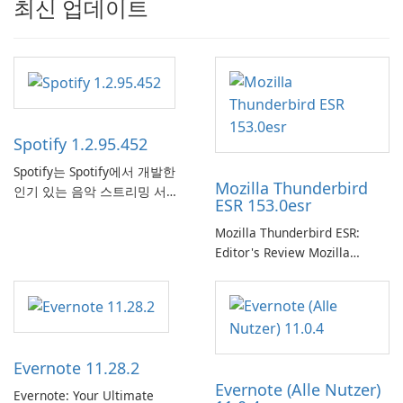
최신 업데이트
Spotify 1.2.95.452
Spotify는 Spotify에서 개발한
Mozilla Thunderbird
인기 있는 음악 스트리밍 서비
ESR 153.0esr
스로, 사용자에게 온라인 청취
를 위한 방대한 노래, 앨범, 재
Mozilla Thunderbird ESR:
생 목록 및 팟캐스트 라이브러
Editor's Review Mozilla
리에 대한 액세스를 제공합니
Thunderbird ESR (Extended
다. 개인화된 추천, 오프라인 청
Support Release) is the long-
취 및 소셜 공유와 같은 기능을
term support channel of the
통해 Spotify는 사용자가 좋아
Thunderbird desktop email
하는 음악을 찾고, 스트리밍하
client designed for
Evernote 11.28.2
고, 즐길 수 있는 원활한 음악
organizations and users who
Evernote (Alle Nutzer)
경험을 제공합니다.
need predictable …
Evernote: Your Ultimate