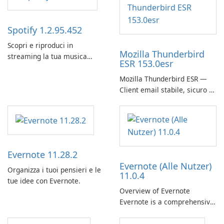
Spotify 1.2.95.452
Scopri e riproduci in
Mozilla Thunderbird
streaming la tua musica
ESR 153.0esr
preferita con Spotify.
Mozilla Thunderbird ESR —
Client email stabile, sicuro e
pronto per le imprese
Evernote 11.28.2
Evernote (Alle Nutzer)
Organizza i tuoi pensieri e le
11.0.4
tue idee con Evernote.
Overview of Evernote
Evernote is a comprehensive
note-taking and organization
software designed to help