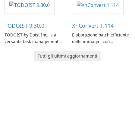
users capture, organize, and
access information across
multiple devices.
TODOIST 9.30.0
XnConvert 1.114
TODOIST by Doist Inc. is a
Elaborazione batch efficiente
versatile task management
delle immagini con
tool designed to help
XnConvert
individuals and teams
Tutti gli ultimi aggiornamenti
organize their work and
increase productivity.