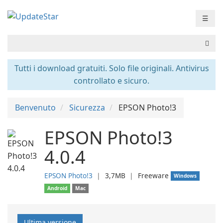
☰
Tutti i download gratuiti. Solo file originali. Antivirus
controllato e sicuro.
Benvenuto
Sicurezza
EPSON Photo!3
EPSON Photo!3
4.0.4
EPSON Photo!3
❘
3,7MB
❘
Freeware
Windows
Android
Mac
Ultima versione